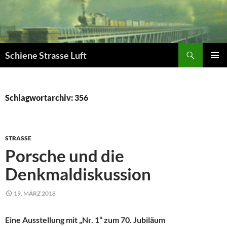
Zum
Inhalt
springen
Suchen
Schiene Strasse Luft
PRIMÄR
MENÜ
Schlagwortarchiv: 356
STRASSE
Porsche und die
Denkmaldiskussion
19. MÄRZ 2018
Eine Ausstellung mit „Nr. 1“ zum 70. Jubiläum