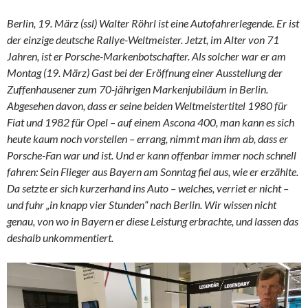
Berlin, 19. März (ssl) Walter Röhrl ist eine Autofahrerlegende. Er ist
der einzige deutsche Rallye-Weltmeister. Jetzt, im Alter von 71
Jahren, ist er Porsche-Markenbotschafter. Als solcher war er am
Montag (19. März) Gast bei der Eröffnung einer Ausstellung der
Zuffenhausener zum 70-jährigen Markenjubiläum in Berlin.
Abgesehen davon, dass er seine beiden Weltmeistertitel 1980 für
Fiat und 1982 für Opel – auf einem Ascona 400, man kann es sich
heute kaum noch vorstellen – errang, nimmt man ihm ab, dass er
Porsche-Fan war und ist. Und er kann offenbar immer noch schnell
fahren: Sein Flieger aus Bayern am Sonntag fiel aus, wie er erzählte.
Da setzte er sich kurzerhand ins Auto – welches, verriet er nicht –
und fuhr „in knapp vier Stunden“ nach Berlin. Wir wissen nicht
genau, von wo in Bayern er diese Leistung erbrachte, und lassen das
deshalb unkommentiert.