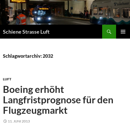
Zum
Inhalt
springen
Suchen
Schiene Strasse Luft
PRIMÄR
MENÜ
Schlagwortarchiv: 2032
LUFT
Boeing erhöht
Langfristprognose für den
Flugzeugmarkt
11. JUNI 2013