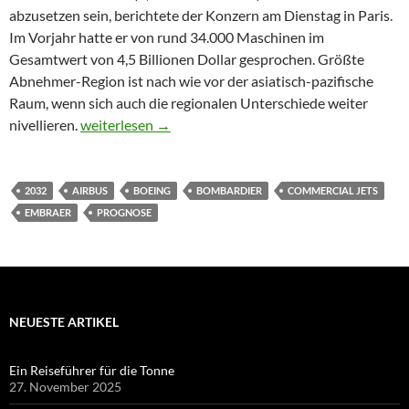
abzusetzen sein, berichtete der Konzern am Dienstag in Paris.
Im Vorjahr hatte er von rund 34.000 Maschinen im
Gesamtwert von 4,5 Billionen Dollar gesprochen. Größte
Abnehmer-Region ist nach wie vor der asiatisch-pazifische
Raum, wenn sich auch die regionalen Unterschiede weiter
Boeing erhöht Langfristprognose für den Flugzeugm
nivellieren.
weiterlesen
→
2032
AIRBUS
BOEING
BOMBARDIER
COMMERCIAL JETS
EMBRAER
PROGNOSE
NEUESTE ARTIKEL
Ein Reiseführer für die Tonne
27. November 2025