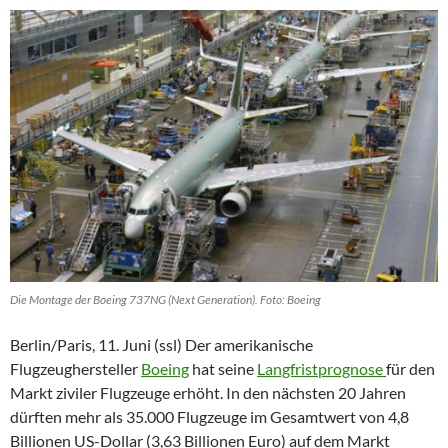
Die Montage der Boeing 737NG (Next Generation). Foto: Boeing
Berlin/Paris, 11. Juni (ssl) Der amerikanische
Flugzeughersteller
Boeing
hat seine
Langfristprognose
für den
Markt ziviler Flugzeuge erhöht. In den nächsten 20 Jahren
dürften mehr als 35.000 Flugzeuge im Gesamtwert von 4,8
Billionen US-Dollar (3,63 Billionen Euro) auf dem Markt