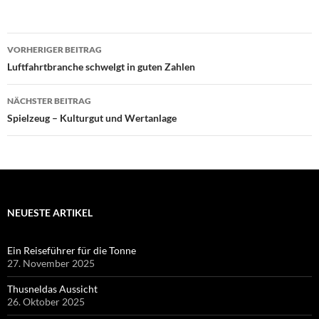
Beitragsnavigation
VORHERIGER BEITRAG
Luftfahrtbranche schwelgt in guten Zahlen
NÄCHSTER BEITRAG
Spielzeug – Kulturgut und Wertanlage
NEUESTE ARTIKEL
Ein Reiseführer für die Tonne
27. November 2025
Thusneldas Aussicht
26. Oktober 2025