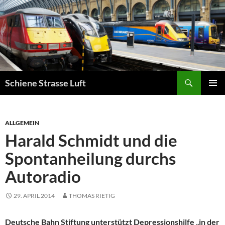
Zum
Inhalt
springen
Suchen
Schiene Strasse Luft
PRIMÄR
MENÜ
ALLGEMEIN
Harald Schmidt und die
Spontanheilung durchs
Autoradio
29. APRIL 2014
THOMAS RIETIG
Deutsche Bahn Stiftung unterstützt Depressionshilfe „in der