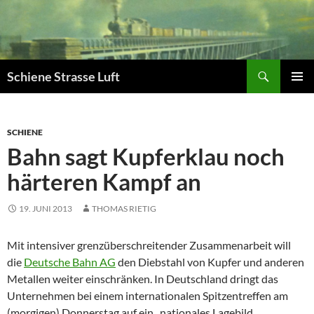
Zum
Inhalt
springen
Suchen
Schiene Strasse Luft
PRIMÄR
MENÜ
SCHIENE
Bahn sagt Kupferklau noch
härteren Kampf an
19. JUNI 2013
THOMAS RIETIG
Mit intensiver grenzüberschreitender Zusammenarbeit will
die
Deutsche Bahn AG
den Diebstahl von Kupfer und anderen
Metallen weiter einschränken. In Deutschland dringt das
Unternehmen bei einem internationalen Spitzentreffen am
(morgigen) Donnerstag auf ein „nationales Lagebild