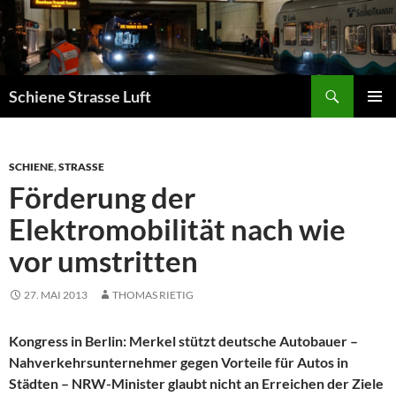
Zum
Inhalt
springen
Suchen
Schiene Strasse Luft
PRIMÄR
MENÜ
SCHIENE
,
STRASSE
Förderung der
Elektromobilität nach wie
vor umstritten
27. MAI 2013
THOMAS RIETIG
Kongress in Berlin: Merkel stützt deutsche Autobauer –
Nahverkehrsunternehmer gegen Vorteile für Autos in
Städten – NRW-Minister glaubt nicht an Erreichen der Ziele