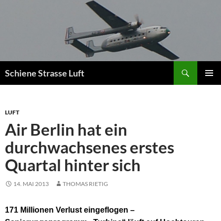
Zum
Inhalt
springen
Suchen
Schiene Strasse Luft
PRIMÄR
MENÜ
LUFT
Air Berlin hat ein
durchwachsenes erstes
Quartal hinter sich
14. MAI 2013
THOMAS RIETIG
171 Millionen Verlust eingeflogen –