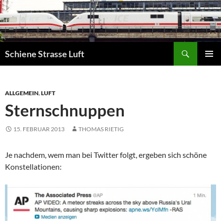
Zum
Inhalt
springen
Suchen
Schiene Strasse Luft
PRIMÄR
MENÜ
ALLGEMEIN
,
LUFT
Sternschnuppen
15. FEBRUAR 2013
THOMAS RIETIG
Je nachdem, wem man bei Twitter folgt, ergeben sich schöne
Konstellationen: