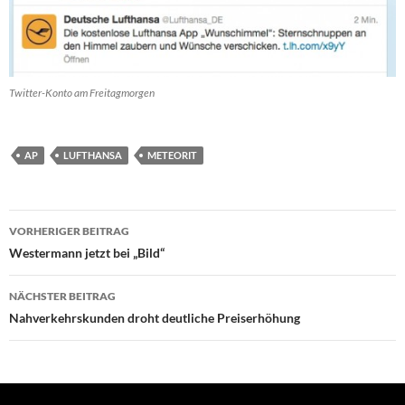
Twitter-Konto am Freitagmorgen
AP
LUFTHANSA
METEORIT
Beitragsnavigation
VORHERIGER BEITRAG
Westermann jetzt bei „Bild“
NÄCHSTER BEITRAG
Nahverkehrskunden droht deutliche Preiserhöhung