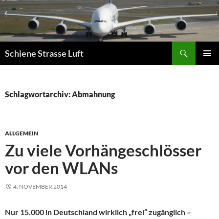
Zum
Inhalt
springen
Suchen
Schiene Strasse Luft
PRIMÄR
MENÜ
Schlagwortarchiv: Abmahnung
ALLGEMEIN
Zu viele Vorhängeschlösser
vor den WLANs
4. NOVEMBER 2014
Nur 15.000 in Deutschland wirklich „frei“ zugänglich –