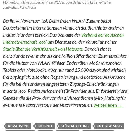
Momentaufnahme aus Berlin: Viele WLANs, aber de facto gar keins völlig frei
zugänglich. Foto: Rietig
Berlin, 4. November (ssl) Beim freien WLAN-Zugang bleibt
Deutschland im internationalen Vergleich deutlich hinter anderen
Industrieländern zurück. Das beklagte der
Verband der deutschen
Internetwirtschaft „eco“ a
m Dienstag bei der Vorstellung einer
Studie über die Verfügbarkeit von Hotspots.
Danach gibt es
hierzulande zwar mehr als eine Million öffentlicher Zugangspunkte
für die Nutzer von WLAN-fähigen Endgeräten wie Smartphones,
Tablets oder Notebooks, aber nur rund 15.000 davon sind wirklich
frei zugänglich, also ohne Registrierung und kostenlos. Als Ursache
für die bei den anderen eingesetzten Zugangs-Einschränkungen
machte „eco“ Rechtsunsicherheit für Provider aus. Er forderte klare
Gesetze, die die Provider von der zivilrechtlichen (Mit-)Haftung für
Zu viele Vorhänge
eventuelle Rechtsverstöße der Nutzer freistellen.
weiterlesen
→
ABMAHNUNG
INTERNET
STÖRERHAFTUNG
UNTERLASSUNG