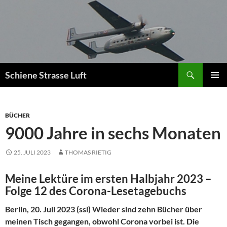
Zum
Inhalt
springen
Suchen
Schiene Strasse Luft
PRIMÄR
MENÜ
BÜCHER
9000 Jahre in sechs Monaten
25. JULI 2023
THOMAS RIETIG
Meine Lektüre im ersten Halbjahr 2023 –
Folge 12 des Corona-Lesetagebuchs
Berlin, 20. Juli 2023 (ssl) Wieder sind zehn Bücher über
meinen Tisch gegangen, obwohl Corona vorbei ist. Die