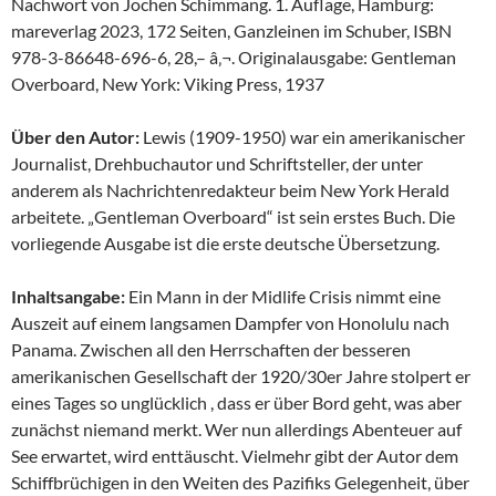
Nachwort von Jochen Schimmang. 1. Auflage, Hamburg:
mareverlag 2023, 172 Seiten, Ganzleinen im Schuber, ISBN
978-3-86648-696-6, 28,– â‚¬. Originalausgabe: Gentleman
Overboard, New York: Viking Press, 1937
Über den Autor:
Lewis (1909-1950) war ein amerikanischer
Journalist, Drehbuchautor und Schriftsteller, der unter
anderem als Nachrichtenredakteur beim New York Herald
arbeitete. „Gentleman Overboard“ ist sein erstes Buch. Die
vorliegende Ausgabe ist die erste deutsche Übersetzung.
Inhaltsangabe:
Ein Mann in der Midlife Crisis nimmt eine
Auszeit auf einem langsamen Dampfer von Honolulu nach
Panama. Zwischen all den Herrschaften der besseren
amerikanischen Gesellschaft der 1920/30er Jahre stolpert er
eines Tages so unglücklich , dass er über Bord geht, was aber
zunächst niemand merkt. Wer nun allerdings Abenteuer auf
See erwartet, wird enttäuscht. Vielmehr gibt der Autor dem
Schiffbrüchigen in den Weiten des Pazifiks Gelegenheit, über