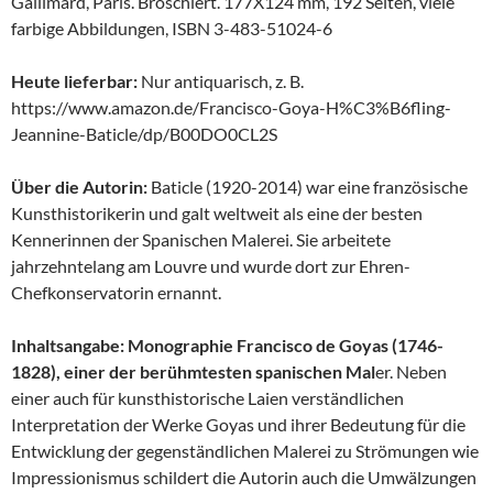
Gallimard, Paris. Broschiert. 177X124 mm, 192 Seiten, viele
farbige Abbildungen, ISBN 3-483-51024-6
Heute lieferbar:
Nur antiquarisch, z. B.
https://www.amazon.de/Francisco-Goya-H%C3%B6fling-
Jeannine-Baticle/dp/B00DO0CL2S
Über die Autorin:
Baticle (1920-2014) war eine französische
Kunsthistorikerin und galt weltweit als eine der besten
Kennerinnen der Spanischen Malerei. Sie arbeitete
jahrzehntelang am Louvre und wurde dort zur Ehren-
Chefkonservatorin ernannt.
Inhaltsangabe: Monographie Francisco de Goyas (1746-
1828), einer der berühmtesten spanischen Mal
er. Neben
einer auch für kunsthistorische Laien verständlichen
Interpretation der Werke Goyas und ihrer Bedeutung für die
Entwicklung der gegenständlichen Malerei zu Strömungen wie
Impressionismus schildert die Autorin auch die Umwälzungen