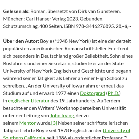
Gelesen als:
Roman, übersetzt von Dirk van Gunsteren.
München: Carl Hanser Verlag 2023. Gebunden,
Schutzumschlag, 400 Seiten. ISBN 978-3446276895. 28,–â‚¬
Über den Autor:
Boyle (*1948 New York) ist eine der derzeit
populärsten amerikanischen Romanschriftsteller. Er erfreut
sich besonders in Deutschland großer Beliebtheit. Sohn eines
Busfahrers und einer Sekretärin, studierte er an der State
University of New York Englisch und Geschichte und begann
während seiner Tätigkeit als Lehrer an einer High School zu
schreiben. „An der University of Iowa nahm er erneut das
Studium auf und erwarb 1977 einen
Doktorgrad
(
Ph.D.
)
in
englischer Literatur
des 19. Jahrhunderts. Außerdem
besuchte er den Writers‘ Workshop derselben Universität
unter der Leitung von
John Irving
, der zu
seinem
Mentor
wurde.
[3]
Neben seiner schriftstellerischen
Tätigkeit lehrte Boyle seit 1978 Englisch an der
University of
Southern California
, seit 1986 als ordentlicher Professor. ”¦