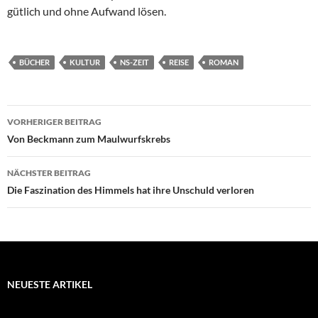
gütlich und ohne Aufwand lösen.
BÜCHER
KULTUR
NS-ZEIT
REISE
ROMAN
Beitragsnavigation
VORHERIGER BEITRAG
Von Beckmann zum Maulwurfskrebs
NÄCHSTER BEITRAG
Die Faszination des Himmels hat ihre Unschuld verloren
NEUESTE ARTIKEL