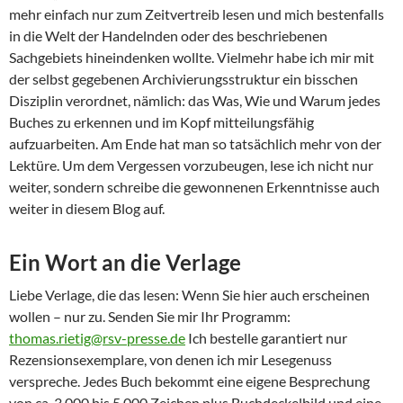
mehr einfach nur zum Zeitvertreib lesen und mich bestenfalls
in die Welt der Handelnden oder des beschriebenen
Sachgebiets hineindenken wollte. Vielmehr habe ich mir mit
der selbst gegebenen Archivierungsstruktur ein bisschen
Disziplin verordnet, nämlich: das Was, Wie und Warum jedes
Buches zu erkennen und im Kopf mitteilungsfähig
aufzuarbeiten. Am Ende hat man so tatsächlich mehr von der
Lektüre. Um dem Vergessen vorzubeugen, lese ich nicht nur
weiter, sondern schreibe die gewonnenen Erkenntnisse auch
weiter in diesem Blog auf.
Ein Wort an die Verlage
Liebe Verlage, die das lesen: Wenn Sie hier auch erscheinen
wollen – nur zu. Senden Sie mir Ihr Programm:
thomas.rietig@rsv-presse.de
Ich bestelle garantiert nur
Rezensionsexemplare, von denen ich mir Lesegenuss
verspreche. Jedes Buch bekommt eine eigene Besprechung
von ca. 3.000 bis 5.000 Zeichen plus Buchdeckelbild und eine